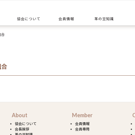
協会について
会員情報
革の豆知識
協会データ資料
協会の概要
会長挨拶
沿革
革ができるまで
革のことQ＆A
お手入れ方法
革の種類
組合
組合
About
Member
協会について
会員情報
会長挨拶
会員専用
革の豆知識