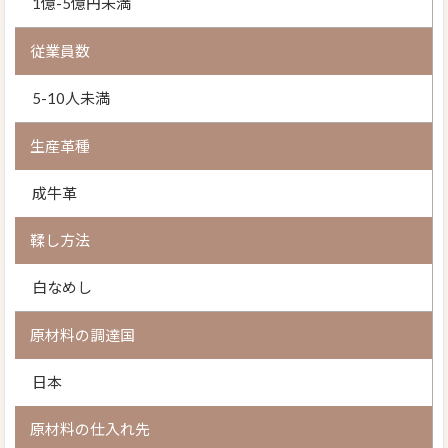
1億-5億円未満
従業員数
5-10人未満
生産革種
成牛革
鞣し方法
白なめし
原材料の調達国
日本
原材料の仕入れ先