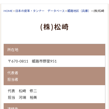
HOME
>
日本の皮革・タンナー データベース
>
姫路地区（兵庫）
>
(株)松崎
(株)松崎
所在地
〒670-0811 姫路市野里951
代表者
担当者
代表 松崎 修二
担当 河端 裕美
連絡先